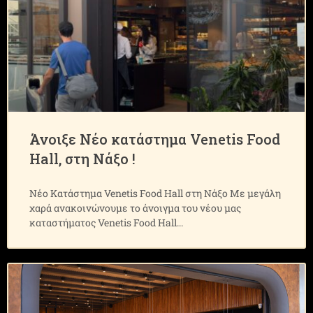
Άνοιξε Νέο κατάστημα Venetis Food
Hall, στη Νάξο !
Νέο Κατάστημα Venetis Food Hall στη Νάξο Με μεγάλη
χαρά ανακοινώνουμε το άνοιγμα του νέου μας
καταστήματος Venetis Food Hall