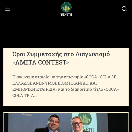
Όροι Συμμετοχής στο Διαγωνισμό
«AMITA CONTEST»
Η ανώνυμη εταιρία με την επωνυμία «COCA–COLA 3Ε
ΕΛΛΑΔΟΣ ΑΝΩΝΥΜΟΣ ΒΙΟΜΗΧΑΝΙΚΗ ΚΑΙ
ΕΜΠΟΡΙΚΗ ΕΤΑΙΡΕΙΑ» και το διακριτικό τίτλο «COCA–
COLA ΤΡΙΑ