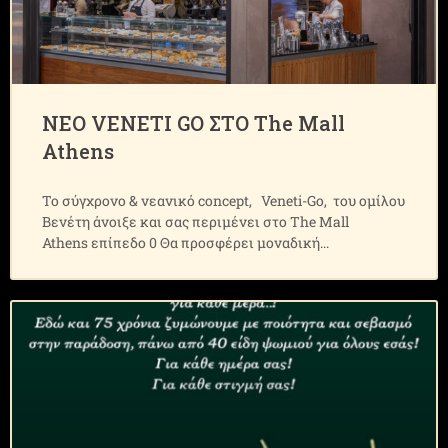
ΝΕΟ VENETI GO ΣΤΟ The Mall
Athens
Το σύγχρονο & νεανικό concept, Veneti-Go, του ομίλου
Βενέτη άνοιξε και σας περιμένει στο The Mall
Athens επίπεδο 0 Θα προσφέρει μοναδική