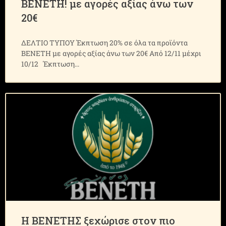
ΒΕΝΕΤΗ! με αγορές αξίας άνω των
20€
ΔΕΛΤΙΟ ΤΥΠΟΥ Έκπτωση 20% σε όλα τα προϊόντα
ΒΕΝΕΤΗ με αγορές αξίας άνω των 20€ Από 12/11 μέχρι
10/12 Έκπτωση
H BENETHΣ ξεχώρισε στον πιο