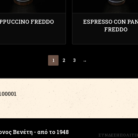
PPUCCINO FREDDO
ESPRESSO CON PA
FREDDO
1
2
3
→
00001
νος Βενέτη - από το 1948
ΣΥΝΔΕΣΗ
ΠΟΛΙΤΙ