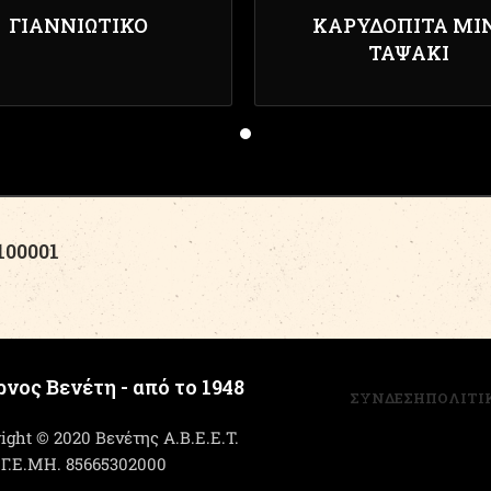
ΓΙΑΝΝΙΏΤΙΚΟ
ΚΑΡΥΔΌΠΙΤΑ ΜΊ
ΤΑΨΆΚΙ
00001
νος Βενέτη - από το 1948
ΣΥΝΔΕΣΗ
ΠΟΛΙΤΙ
ight © 2020 Βενέτης Α.Β.Ε.Ε.Τ.
 Γ.Ε.ΜΗ. 85665302000