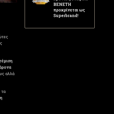
ΒΕΝΕΤΗ
προκρίνεται ως
Superbrand!
ώτες
ύς
γέμιση
άρονα
ους αλλά
 τα
η