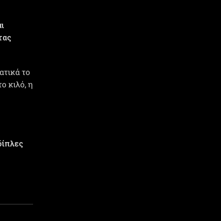
ι
τας
ατικά το
ο κιλό, η
δίπλες