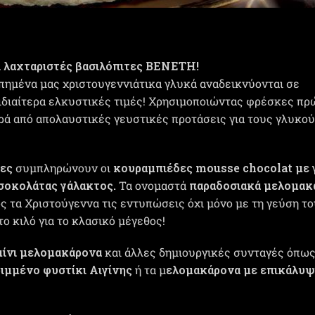
ι λαχταριστές βασιλόπιτες ΒΕΝΕΤΗ!
απημένα μας χριστουγεννιάτικα γλυκά αναδεικνύονται σε
ιδιαίτερα ελκυστικές τιμές! Χρησιμοποιώντας φρέσκες πρ
ιρά από απολαυστικές γευστικές προτάσεις για τους γλυκο
ες
συμπληρώνουν οι
κουραμπιέδες mousse chocolat με 
σοκολάτας γάλακτος.
Τα ονομαστά
παραδοσιακά μελομακ
ς τα Χριστούγεννα τις εντυπώσεις όχι μόνο με τη γεύση τ
το κιλό για το κλασικό μέγεθος!
μίνι μελομακάρονα
και άλλες δημιουργικές συνταγές όπως
ιμμένο φυστίκι Αιγίνης
ή τα μ
ελομακάρονα με επικάλυψ