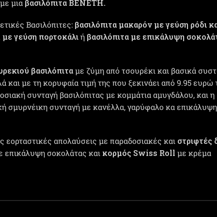
 με μια
βασιλόπιτα ΒΕΝΕΤΗ.
ετικές Βασιλόπιτες:
βασιλόπιτα μακαρόν με γεύση ρόδι κα
κ με γεύση πορτοκάλι
ή
βασιλόπιτα με επικάλυψη σοκολά
υρεκιού βασιλόπιτα
με ζύμη από τσουρέκι και βασικά συστ
ά και με τη κορυφαία τιμή της που ξεκινάει από 9.95 ευρώ τ
σιακή συνταγή βασιλόπιτας με κομμάτια αμυγδάλου, και η
ή σμυρνέικη συνταγή με κανέλλα, γαρύφαλο κα επικάλυψη
ις εορταστικές απολαύσεις με παραδοσιακές και
στριφτές 
ε επικάλυψη σοκολάτας και
κορμός Swiss Roll
με κρέμα