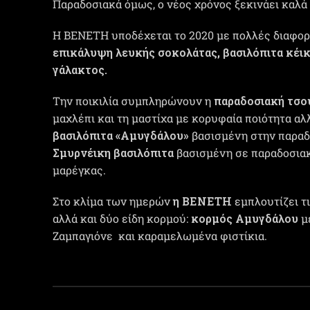
Παραδοσιακά όμως, ο νέος χρόνος ξεκινάει καλά
Η ΒΕΝΕΤΗ υποδέχεται το 2020 με πολλές διαφορ
επικάλυψη λευκής σοκολάτας, βασιλόπιτα κέι
γάλακτος.
Την ποικιλία συμπληρώνουν η
παραδοσιακή τσο
μαχλέπι και τη μαστίχα με κορυφαία ποιότητα αλλ
βασιλόπιτα «Αμυγδάλου»
βασισμένη στην παραδο
Σμυρνέικη βασιλόπιτα
βασισμένη σε παραδοσιακ
μαρέγκας.
Στο κλίμα των ημερών
η ΒΕΝΕΤΗ
εμπλουτίζει τ
αλλά και δύο είδη κορμού:
κορμός Αμυγδάλου
μ
Ζαμπαγιόνε και καραμελωμένα φιστίκια.