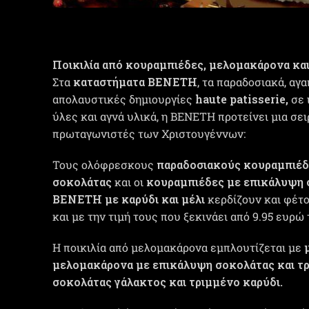
Ποικιλία από κουραμπιέδες, μελομακάρονα κα
Στα
καταστήματα ΒΕΝΕΤΗ
, τα παραδοσιακά, αγ
απολαυστικές δημιουργίες
haute patisserie,
σε 
ύλες και αγνά υλικά, η ΒΕΝΕΤΗ προτείνει μια σε
πρωταγωνιστές των Χριστουγέννων:
Τους ολόφρεσκους
παραδοσιακούς κουραμπιέδ
σοκολάτας
και οι
κουραμπιέδες με επικάλυψη 
ΒΕΝΕΤΗ με καρύδι και μέλι
κερδίζουν και φέτο
και με την τιμή τους που ξεκινάει από 9.95 ευρώ 
Η ποικιλία από μελομακάρονα εμπλουτίζεται με
μελομακάρονα με επικάλυψη σοκολάτας και τρ
σοκολάτας γάλακτος και τριμμένο καρύδι.